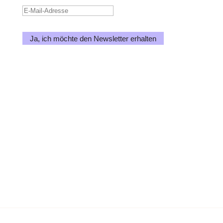
E-
Mail-
Adresse
Ja, ich möchte den Newsletter erhalten
Gleichberechtigung und Freiheit von
Diskriminierung stehen als
fundamentale Prinzipien im
Grundgesetz.