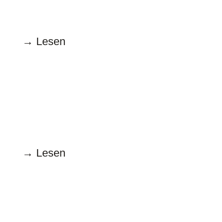
Lass sie reden, oder lieber nicht
→ Lesen
Februar
16.02.2026
Muskelspiele
→ Lesen
Januar
15.01.2026