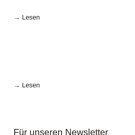
→ Lesen
April
15.4.2022
Gendern: allmählich alltäglich
→ Lesen
Für unseren Newsletter