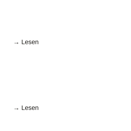
15.3.2024
Hallöchen Popöchen
→ Lesen
Februar
15.2.2024
Genau hingeschaut
→ Lesen
Januar