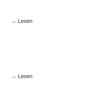
Bossy, Pussy, Powerfrau
→ Lesen
Dezember
15.12.2025
Alles Fake: Ho Ho Ho!
→ Lesen
November
14.11.2025