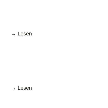
15.7.2024
Dickes Ding
→ Lesen
Juni
17.6.2024
So unsportlich!
→ Lesen
Mai