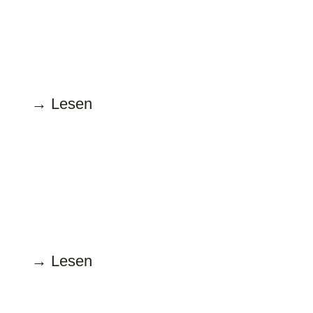
16.2.2023
Wie wollen die Deutschen gendern?
→ Lesen
Januar
20.1.2023
Lassen Sie uns drüber reden!
→ Lesen
Dezember