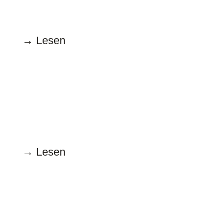
Schöner op Platt
→ Lesen
April
15.04.2026
Immer ein Mann
→ Lesen
März
15.03.2026