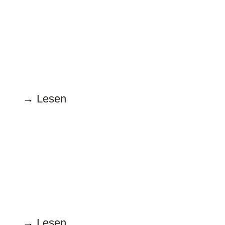
Oktober
17.10.2022
Geh doch mal zur Bäcker*in
→ Lesen
September
15.9.2022
Mit Gendern punkten
→ Lesen