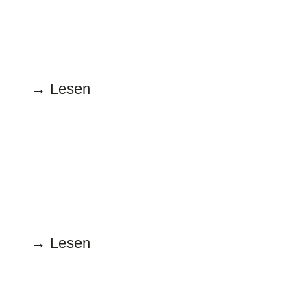
15.05.2025
Habemus Familienministerin
→ Lesen
April
15.04.2025
Sexismus im Weltall
→ Lesen
März