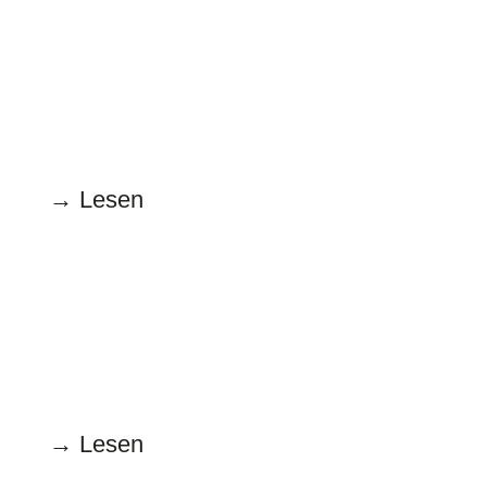
15.11.2023
„… und lesen Sie die
Packungsbeilage“
→ Lesen
Oktober
18.10.2023
Hype um KI
→ Lesen