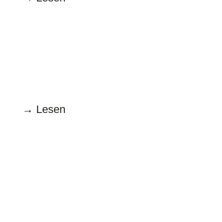
August
15.8.2022
Sommerloch-Thema Gendern
→ Lesen
Juli
15.7.2022
Elf Freundinnen sind keine
Frauschaft