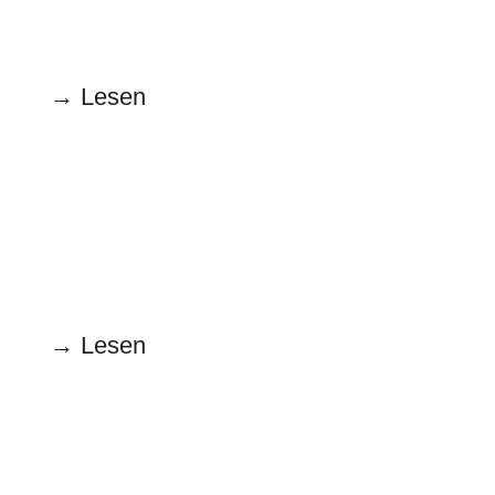
Tatütata
→ Lesen
Oktober
15.10.2025
Klartext vom Kulturrat
→ Lesen
September
15.09.2025