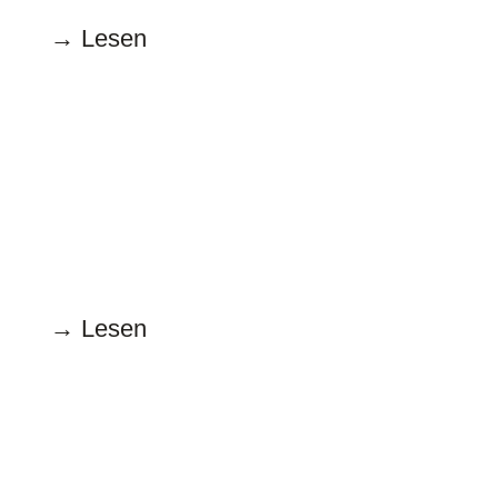
→ Lesen
Juli
17.7.2023
Sonderzeichen Genderstern – wie
jetzt?
→ Lesen
Juni
15.6.2023