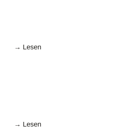
16.12.2022
Alles gesagt
→ Lesen
November
15.11.2022
Männer + Frauen oder wie oder was
→ Lesen