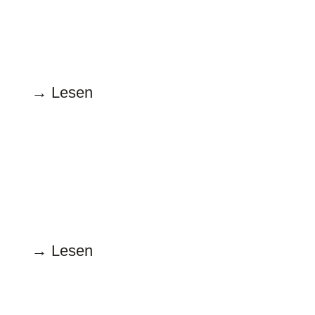
14.03.2025
Sieht so der Politikwechsel aus?
→ Lesen
Februar
17.02.2025
Sprachwahl im Wahlkampf
→ Lesen
Januar