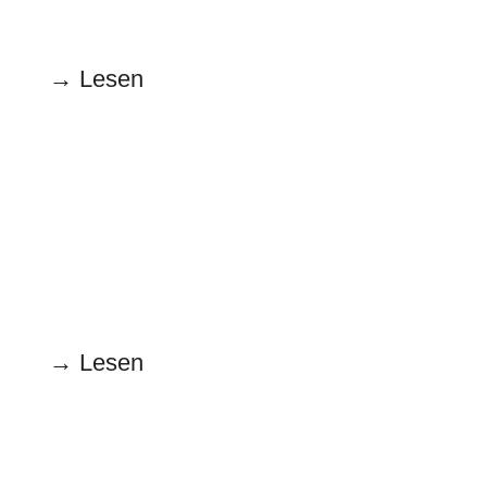
lässig und/oder gehässig
→ Lesen
Mai
15.5.1.2023
Uupsi „Kanzlerinnenschaft“, Herr
Bundespräsident?
→ Lesen
April
17.4.2023