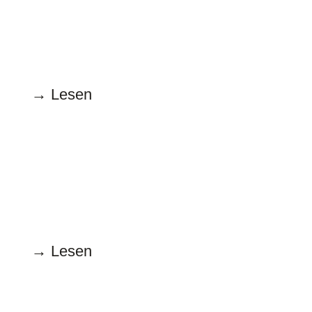
15.11.2024
Das Frauenbild der Medien
→ Lesen
Oktober
15.10.2024
Die Macht der Bilder
→ Lesen
September