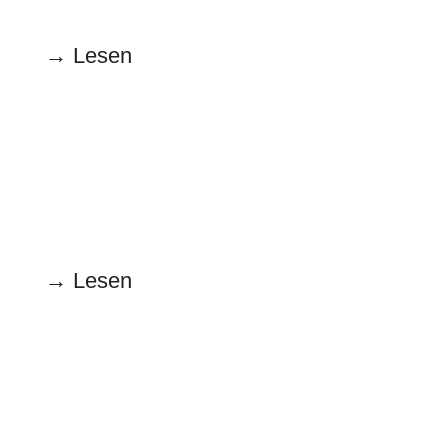
→ Lesen
Juni
17.6.2022
Einmal Hü, einmal Hott
→ Lesen
Mai
17.5.2022
Frauen vor, Queers auch