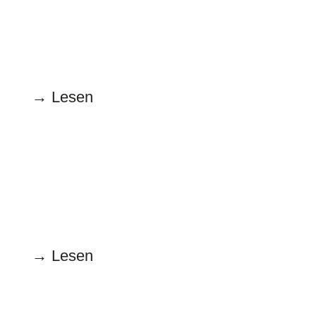
16.9.2024
Die immergleichen Bilder langweilen
→ Lesen
August
15.8.2024
Ist hier noch frei?
→ Lesen
Juli