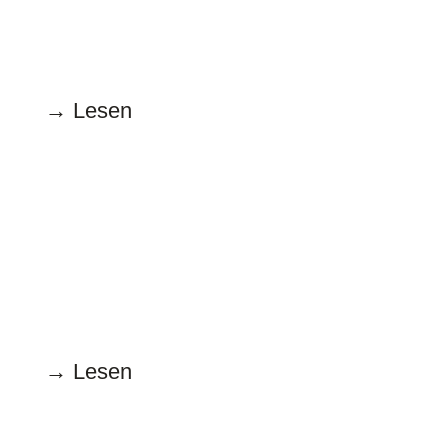
Gendern macht Ah!
→ Lesen
März
16.3.2023
Epizön, nicht obzön! Was ist das
denn?
→ Lesen
Februar