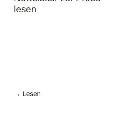
lesen
Juni
15.06.2026
Konfessionen
→ Lesen
Mai
15.05.2026