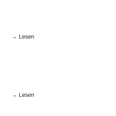
15.5.2024
Woke Trulla
→ Lesen
April
15.4.2024
„April, April“
→ Lesen
März