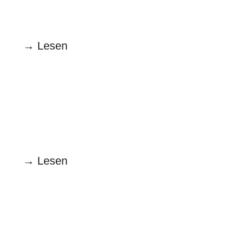
Superfail Jupiter
→ Lesen
August
15.08.2025
Kulturkrampfminister
→ Lesen
Juli
15.07.2025