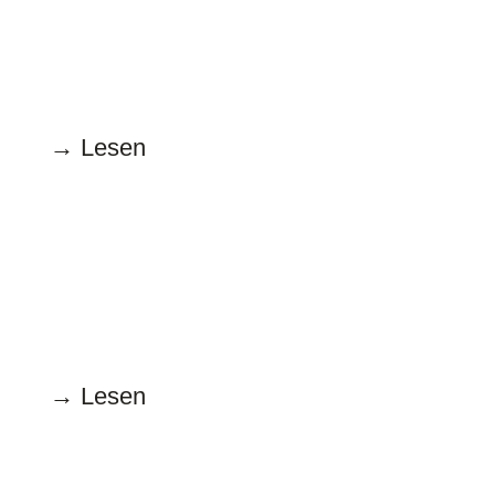
15.01.2025
Die Sprache Goethes
→ Lesen
Dezember
15.12.2024
„Hallo Ihr Lieben!“
→ Lesen
November