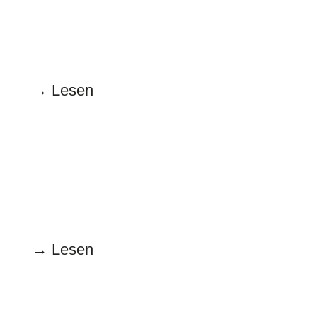
Genderverbot im
Gleichstellungsministerium
→ Lesen
Juni
16.06.2025
Bonjour à tous et à toutes
→ Lesen
Mai