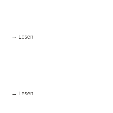
15.1.2024
Genderstern oder Doppelpunkt?
→ Lesen
Dezember
18.12.2023
Ex und Pop
→ Lesen
November