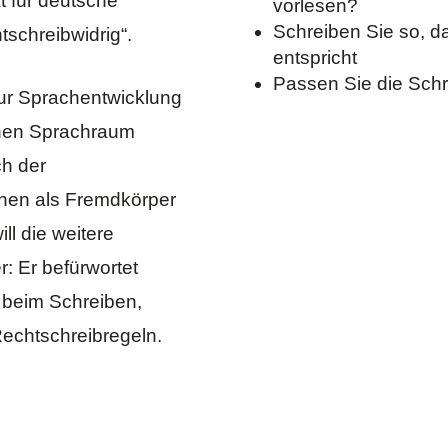
t für deutsche
vorlesen?
Schreiben Sie so, da
tschreibwidrig“.
entspricht
Passen Sie die Schr
ur Sprachentwicklung
schen Sprachraum
ch der
hen als Fremdkörper
ll die weitere
: Er befürwortet
 beim Schreiben,
Rechtschreibregeln.