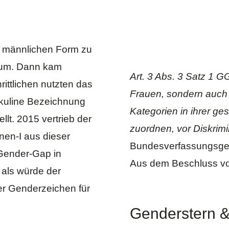
er männlichen Form zu
inum. Dann kam
Art. 3 Abs. 3 Satz 1 G
rittlichen nutzten das
Frauen, sondern auch 
skuline Bezeichnung
Kategorien in ihrer ges
llt. 2015 vertrieb der
zuordnen, vor Diskrim
en-I aus dieser
Bundesverfassungsger
r Gender-Gap in
Aus dem Beschluss v
 als würde der
er
Genderzeichen
für
Genderstern &