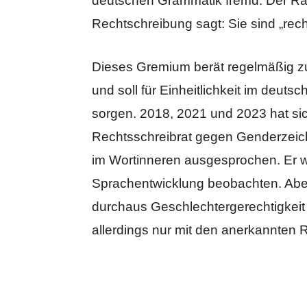
deutschen Grammatik fremd. Der
Ra
Rechtschreibung
sagt: Sie sind „rech
Dieses Gremium berät regelmäßig z
und soll für Einheitlichkeit im deut
sorgen.
2018
,
2021
und
2023
hat si
Rechtsschreibrat gegen Genderzeic
im Wortinneren ausgesprochen. Er wi
Sprachentwicklung beobachten. Aber
durchaus Geschlechtergerechtigkeit
allerdings nur mit den anerkannten 