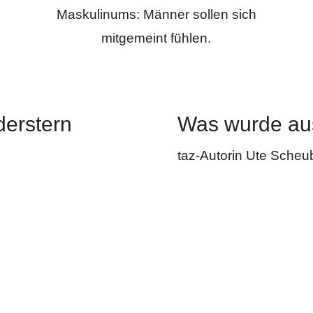
Maskulinums: Männer sollen sich
mitgemeint fühlen.
derstern
Was wurde au
taz-Autorin Ute Scheub
eiheit von Diskriminierung stehen als fundamentale 