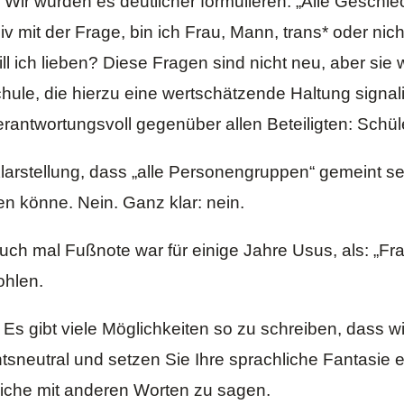
ir würden es deutlicher formulieren: „Alle Geschle
v mit der Frage, bin ich Frau, Mann, trans* oder nich
l ich lieben? Diese Fragen sind nicht neu, aber sie
chule, die hierzu eine wertschätzende Haltung signalis
rantwortungsvoll gegenüber allen Beteiligten: Schüle
larstellung, dass „alle Personengruppen“ gemeint sei
 könne. Nein. Ganz klar: nein.
uch mal Fußnote war für einige Jahre Usus, als: „Fra
ohlen.
. Es gibt viele Möglichkeiten so zu schreiben, dass 
sneutral und setzen Sie Ihre sprachliche Fantasie ein
leiche mit anderen Worten zu sagen.