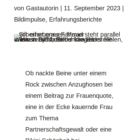
von
Gastautorin
|
11. September 2023
|
Bildimpulse
,
Erfahrungsberichte
Wenn in Bilddatenbanken Bilder fehlen, müssen Symbolbilder die Leerstelle füllen.
©
Westend61, Blend Images
Ob nackte Beine unter einem
Rock zwischen Anzughosen bei
einem Beitrag zur Frauenquote,
eine in der Ecke kauernde Frau
zum Thema
Partnerschaftsgewalt oder eine