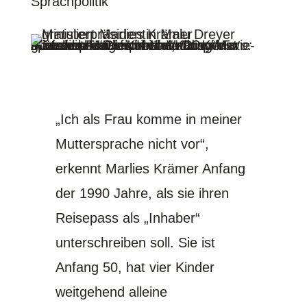
Sprachpolitik
Ministerpräsidentin Malu Dreyer gratuliert Marlies Krämer zum Marie-Juchacz-Frauenpreis: Verdiente Auszeichnung für ihren Kampf um sprachliche Gleichbehandlung.
Foto: Filmszene "Die Kundin", DOK.fest München
„Ich als Frau komme in meiner
Muttersprache nicht vor“,
erkennt Marlies Krämer Anfang
der 1990 Jahre, als sie ihren
Reisepass als „Inhaber“
unterschreiben soll. Sie ist
Anfang 50, hat vier Kinder
weitgehend alleine