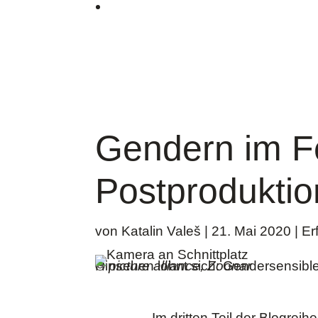
Gendern im F
Postproduktio
von
Katalin Valeš
|
21. Mai 2020
|
Er
Hinsehen lohnt sich: Gendersensibl
©
picture alliance, Zoonar
Im dritten Teil der Blogre