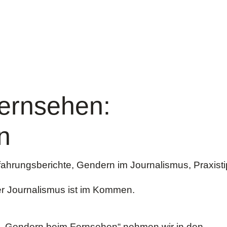
ernsehen:
n
fahrungsberichte
,
Gendern im Journalismus
,
Praxist
er Journalismus ist im Kommen.
ihe „Gendern beim Fernsehen“ nehmen wir in den