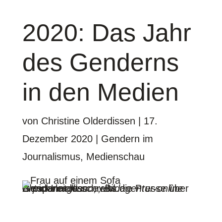
2020: Das Jahr
des Genderns
in den Medien
von
Christine Olderdissen
|
17.
Dezember 2020
|
Gendern im
Journalismus
,
Medienschau
Entspannt lesen, was die Presse über Genderleicht schreibt.
©
picture alliance, Bildagentur-online Blend Images